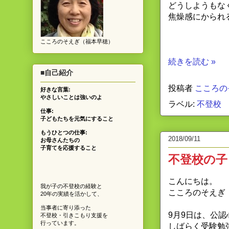
どうしようもな
焦燥感にかられ
こころのそえぎ（福本早穂）
続きを読む »
■自己紹介
投稿者
こころの
好きな言葉:
やさしいことは強いのよ
ラベル:
不登校
仕事:
子どもたちを元気にすること
もうひとつの仕事:
2018/09/11
お母さんたちの
子育てを応援すること
不登校の子
こんにちは。
我が子の不登校の経験と
こころのそえぎ
20年の実績を活かして、
当事者に寄り添った
9月9日は、公
不登校・引きこもり支援を
行っています。
しばらく受験勉