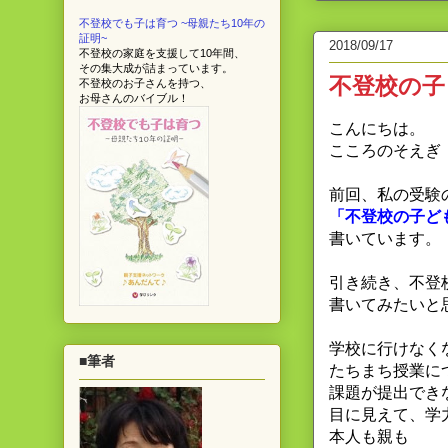
不登校でも子は育つ ~母親たち10年の
証明~
2018/09/17
不登校の家庭を支援して10年間、
その集大成が詰まっています。
不登校の子
不登校のお子さんを持つ、
お母さんのバイブル！
こんにちは。
こころのそえぎ
前回、私の受験
「不登校の子ど
書いています。
引き続き、不登
書いてみたいと
学校に行けなく
■筆者
たちまち授業に
課題が提出でき
目に見えて、学
本人も親も