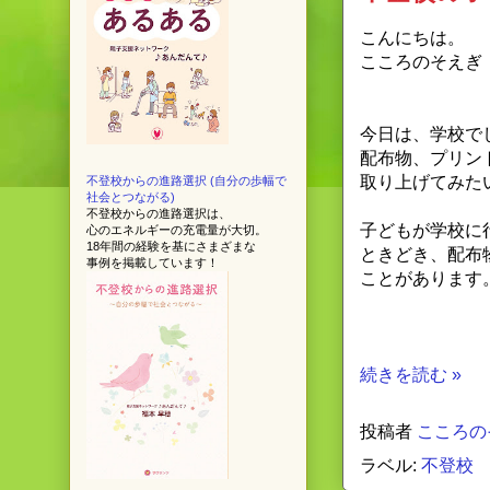
こんにちは。
こころのそえぎ
今日は、学校で
配布物、プリン
取り上げてみた
不登校からの進路選択 (自分の歩幅で
社会とつながる)
不登校からの進路選択は、
子どもが学校に
心のエネルギーの充電量が大切。
18年間の経験を基にさまざまな
ときどき、配布
事例を掲載しています！
ことがあります
続きを読む »
投稿者
こころの
ラベル:
不登校