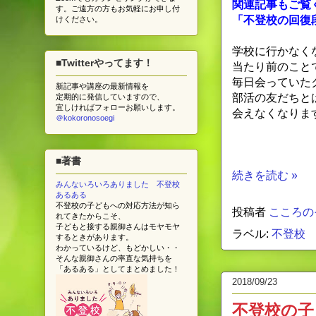
関連記事もご覧
す。ご遠方の方もお気軽にお申し付
「不登校の回復
けください。
学校に行かなく
■Twitterやってます！
当たり前のこと
毎日会っていた
新記事や講座の最新情報を
部活の友だちと
定期的に発信していますので、
宜しければフォローお願いします。
会えなくなりま
＠kokoronosoegi
■著書
続きを読む »
みんないろいろありました 不登校
あるある
不登校の子どもへの対応方法が知ら
投稿者
こころの
れてきたからこそ、
子どもと接する親御さんはモヤモヤ
ラベル:
不登校
するときがあります。
わかっているけど、もどかしい・・
そんな親御さんの率直な気持ちを
「あるある」としてまとめました！
2018/09/23
不登校の子