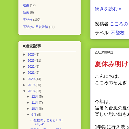
進路
(12)
続きを読む »
動画
(8)
不登校
(100)
投稿者
こころの
不登校の回復段階
(11)
ラベル:
不登校
■過去記事
2018/09/01
►
2025
(1)
►
2023
(11)
夏休み明け
►
2022
(8)
►
2021
(2)
こんにちは。
►
2020
(14)
こころのそえぎ
►
2019
(50)
▼
2018
(53)
►
12月
(5)
今年は、
►
11月
(7)
猛暑と台風の夏
►
10月
(8)
楽しい思い出も
▼
9月
(5)
不登校の子どもとLINE
いじめ
1学期に行き渋