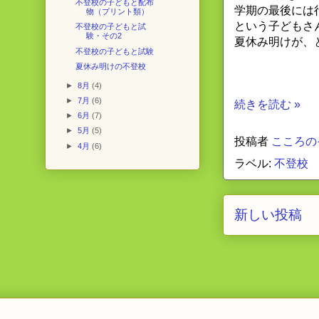
不登校の子どもと配布
学期の最後には
物（プリント類）
という子どもさ
不登校の子どもと試
験・その2
夏休み明けが、
不登校の子どもと試験
夏休み明けの不登校
►
8月
(4)
►
7月
(6)
続きを読む »
►
6月
(7)
►
5月
(5)
投稿者
こころの
►
4月
(6)
ラベル:
不登校
新しい投稿