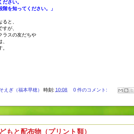
ください。
段階を知ってください。」
なると、
ですが、
クラスの友だちや
は、
す。
そえぎ（福本早穂）
時刻:
10:08
0 件のコメント:
どもと配布物（プリント類）