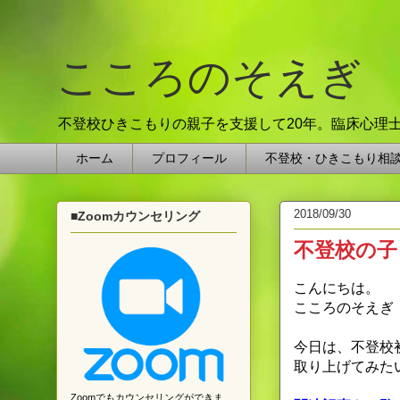
こころのそえぎ
不登校ひきこもりの親子を支援して20年。臨床心理
ホーム
プロフィール
不登校・ひきこもり相
2018/09/30
■Zoomカウンセリング
不登校の子
こんにちは。
こころのそえぎ
今日は、不登校初
取り上げてみた
Zoomでもカウンセリングができま