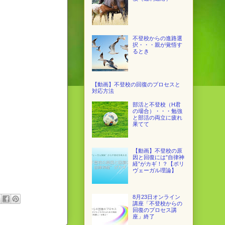
不登校からの進路選
択・・・親が覚悟す
るとき
【動画】不登校の回復のプロセスと
対応方法
部活と不登校（H君
の場合）・・・勉強
と部活の両立に疲れ
果てて
【動画】不登校の原
因と回復には”自律神
経”がカギ！？【ポリ
ヴェーガル理論】
8月23日オンライン
講座「不登校からの
回復のプロセス講
座」終了