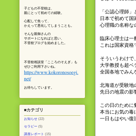
子どもの不登校は、
「公認心理師」
親にとって初めての経験。
日本で初めて国
心配して焦って、
心理職の名称な
かえって悪化してしまうことも。
そんな親御さんの
臨床心理士は一
サポートになればと思い、
不登校ブログを始めました。
これは国家資格
そういうわけで
不登校相談室「こころのそえぎ」も
大学教授も超ベ
ぜひご利用下さいね。
https://www.kokoronosoegi.
全国各地でみん
net/
北海道が受験地
お待ちしています。
先日の地震の影
この日のために
■カテゴリ
本当にお気の毒
一日もはやい復
お知らせ
(22)
セラピー
(5)
講座レポート
(15)