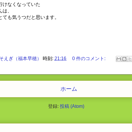
行けなくなっていた
んは、
とても気うつだと思います。
そえぎ（福本早穂）
時刻:
21:16
0 件のコメント:
ホーム
登録:
投稿 (Atom)