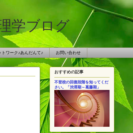
理学ブログ
ットワーク♪あんだんて♪
お問い合わせ
おすすめの記事
不登校の回復段階を知ってくだ
さい。「渋滞期～葛藤期」