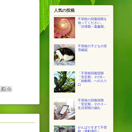
人気の投稿
不登校の回復段階を
知ってください。
「渋滞期～葛藤期」
不登校の子どもの安
否確認
「不登校回復段階
「安定期」その5～
「始動期」への入り
口
不登校の回復段階
「安定期」その３～
生活習慣の崩れ
がんばりすぎて不登
校（過剰適応）