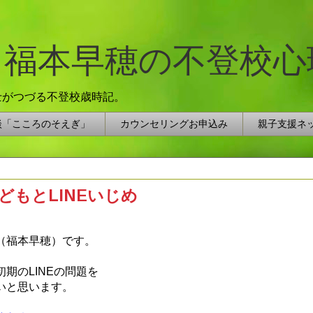
 福本早穂の不登校心
士がつづる不登校歳時記。
談「こころのそえぎ」
カウンセリングお申込み
親子支援ネ
どもとLINEいじめ
（福本早穂）です。
期のLINEの問題を
いと思います。